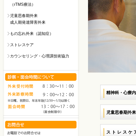
（rTMS療法）
児童思春期外来
成人期発達障害外来
もの忘れ外来（認知症）
ストレスケア
カウンセリング・心理課技術協力
精神科・心療内
児童思春期外来
ス ト レ ス ケ 